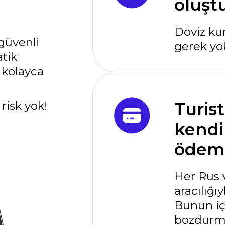
Turist, QR 
kendi akıll
ödeme yapıy
Her Rus vatandaşı
aracılığıyla kolayca
Bunun için ek kayı
bozdurma gerekm
Belirttiğini
Lirası olara
Gelir, IBAN hesabı
olarak ulaşır.