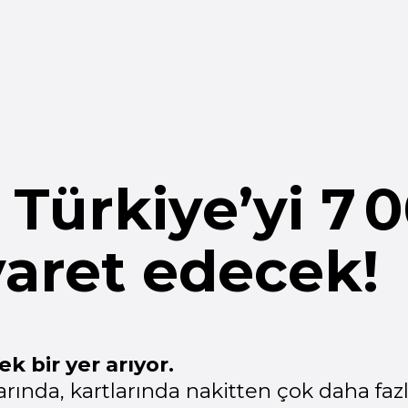
Türkiye’yi 7 000
aret edecek!
r yer arıyor.
da, kartlarında nakitten çok daha fazla bakiye v
 musunuz?
yi sunan işletmelerden yapıyorlar.