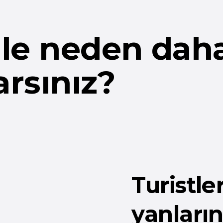
Turistler art
yanlarındaki
sınırlı değil.
Veriler gösteriyor ki, TUR
işletmelerde ortalama ha
yüksek, satın alma iptalle
Ziyaretçilerin banka hesap
zaman harcayabilecekleri 
kredi kartı limitlerini dahi
TURinvoice sayesinde bu b
aktarabilirler.