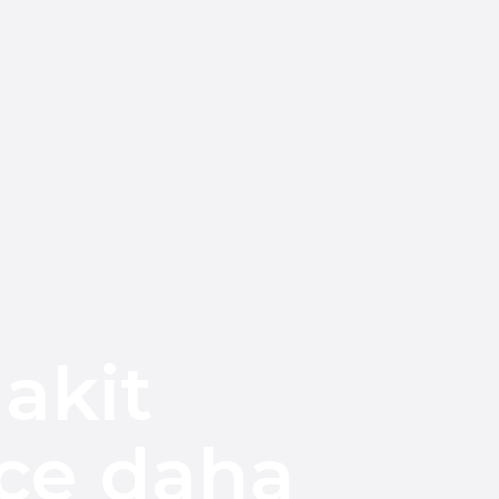
kit
e daha
or!