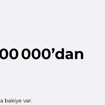
 000’dan
ar.