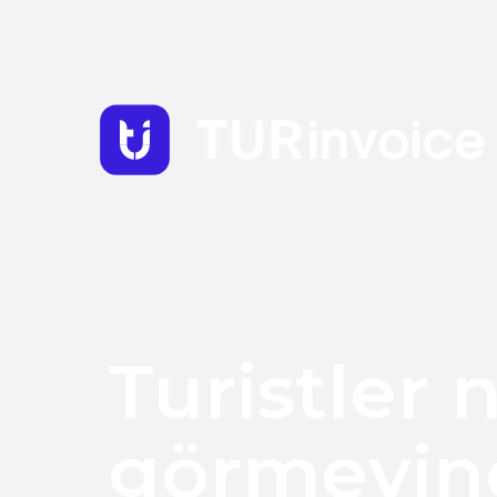
Turistler na
görmeyinc
fazla harcıy