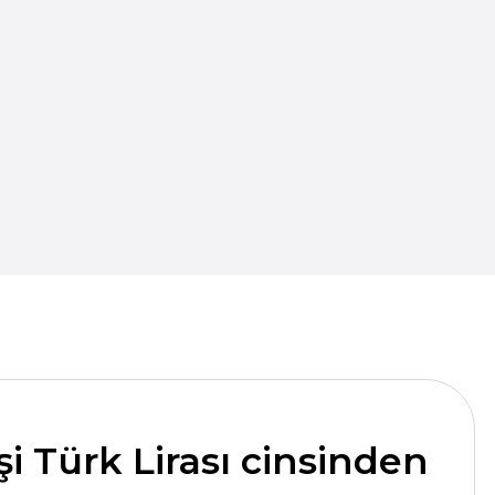
k Lirası cinsinden
sunuz.
kında endişelenmenize