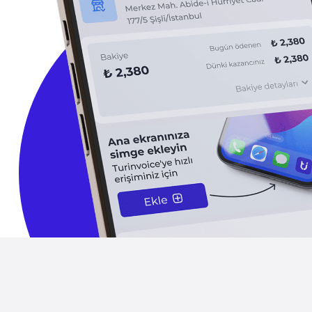
TURinvoice il
kazanç sağlar