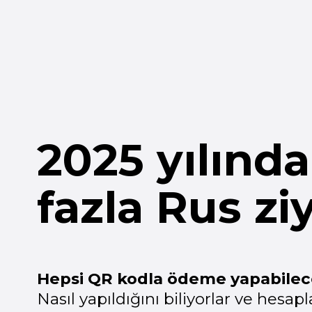
2025 yılında 
fazla Rus ziy
Hepsi QR kodla ödeme yapabilecek bi
Nasıl yapıldığını biliyorlar ve hesapların
Hâlâ QR kodla ödeme kabul etmiyor
O zaman alışverişlerini çoktan bu ödeme