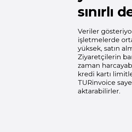
yapmaz.
 oldukları gibi
ında alışverişe
en
iyorlar.