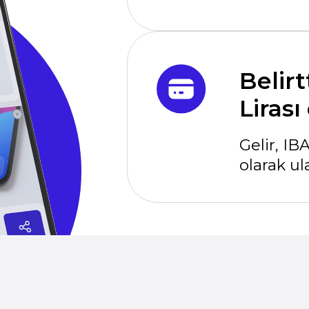
e neden daha fa
sınız?