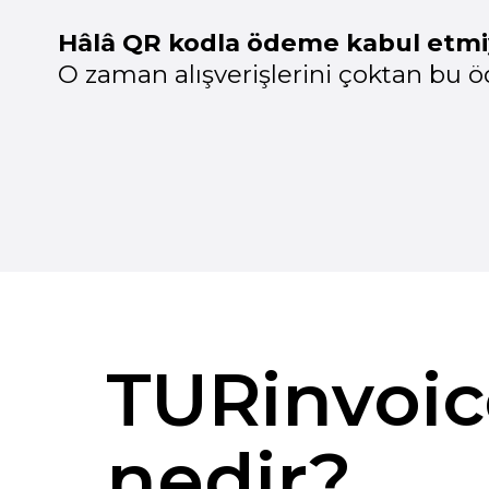
TURinvoice
nedir?
Rus turistlere QR kodla hızlı ve güve
online ödeme imkânı sunan pratik
çözümünüz. Bböylece gelirinizi kola
artırırsınız.
Ekstra donanım, bürokrasi veya risk 