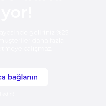
inde geliriniz %25
eriler daha fazla
eye çalışmaz.
bağlanın
!