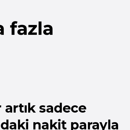
ık sadece
 nakit parayla
invoice kullanan
rcama tutarı %30 daha
ri ise %15 daha düşük.
larında ve kartlarında her
bakiye bulunur – hatta
 kolayca kullanabilirler.
ütçeleri size kolayca