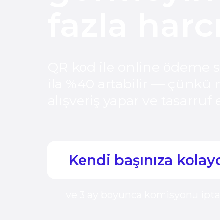
QR kod ile online ödeme sayes
ila %40 artabilir — çünkü müşt
alışveriş yapar ve tasarruf etm
Kendi başınıza kolayca 
ve 3 ay boyunca komisyonu iptal edin