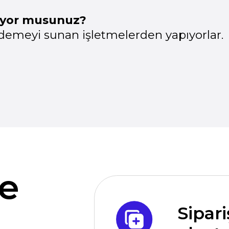
Siparişi Tür
oluşturuyor
Döviz kurları hak
nli
gerek yok.
yca
yok!