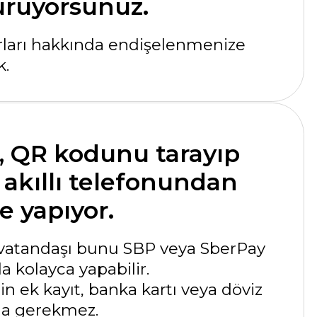
kodunu tarayıp
ı telefonundan
or.
 bunu SBP veya SberPay
 yapabilir.
t, banka kartı veya döviz
ez.
z tutarda Türk
k ödeme alırsınız.
nıza eksiksiz ve gecikmesiz